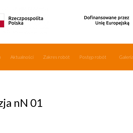
u
Aktualności
Zakres robót
Postęp robót
Galeri
izja nN 01