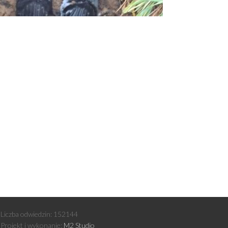
Liczba odwiedzin:
152144
Projekt i wykonanie:
M2 Studio