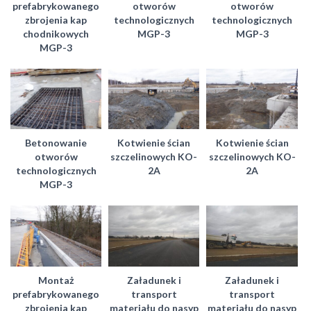
prefabrykowanego
otworów
otworów
zbrojenia kap
technologicznych
technologicznych
chodnikowych
MGP-3
MGP-3
MGP-3
Betonowanie
Kotwienie ścian
Kotwienie ścian
otworów
szczelinowych KO-
szczelinowych KO-
technologicznych
2A
2A
MGP-3
Montaż
Załadunek i
Załadunek i
prefabrykowanego
transport
transport
zbrojenia kap
materiału do nasyp
materiału do nasyp