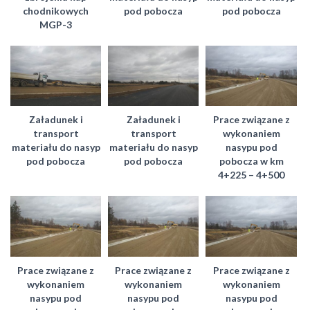
chodnikowych
pod pobocza
pod pobocza
MGP-3
Załadunek i
Załadunek i
Prace związane z
transport
transport
wykonaniem
materiału do nasyp
materiału do nasyp
nasypu pod
pod pobocza
pod pobocza
pobocza w km
4+225 – 4+500
Prace związane z
Prace związane z
Prace związane z
wykonaniem
wykonaniem
wykonaniem
nasypu pod
nasypu pod
nasypu pod