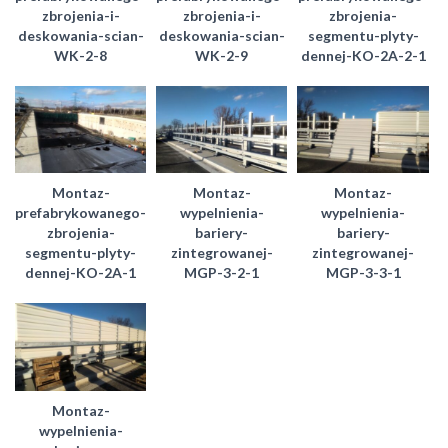
zbrojenia-i-
zbrojenia-i-
zbrojenia-
deskowania-scian-
deskowania-scian-
segmentu-plyty-
WK-2-8
WK-2-9
dennej-KO-2A-2-1
Montaz-
Montaz-
Montaz-
prefabrykowanego-
wypelnienia-
wypelnienia-
zbrojenia-
bariery-
bariery-
segmentu-plyty-
zintegrowanej-
zintegrowanej-
dennej-KO-2A-1
MGP-3-2-1
MGP-3-3-1
Montaz-
wypelnienia-