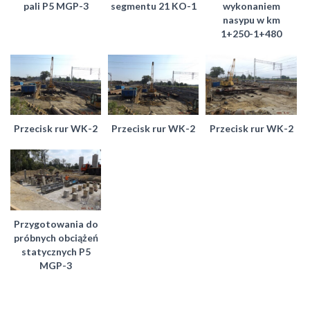
pali P5 MGP-3
segmentu 21 KO-1
wykonaniem
nasypu w km
1+250-1+480
Przecisk rur WK-2
Przecisk rur WK-2
Przecisk rur WK-2
Przygotowania do
próbnych obciążeń
statycznych P5
MGP-3