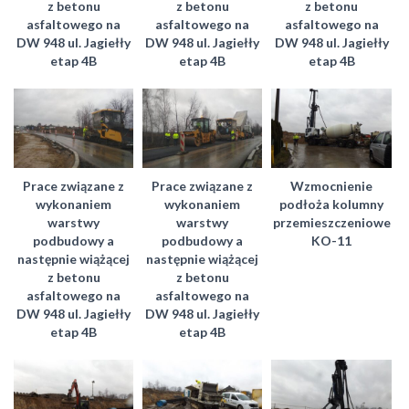
z betonu
z betonu
z betonu
asfaltowego na
asfaltowego na
asfaltowego na
DW 948 ul. Jagiełły
DW 948 ul. Jagiełły
DW 948 ul. Jagiełły
etap 4B
etap 4B
etap 4B
Prace związane z
Prace związane z
Wzmocnienie
wykonaniem
wykonaniem
podłoża kolumny
warstwy
warstwy
przemieszczeniowe
podbudowy a
podbudowy a
KO-11
następnie wiążącej
następnie wiążącej
z betonu
z betonu
asfaltowego na
asfaltowego na
DW 948 ul. Jagiełły
DW 948 ul. Jagiełły
etap 4B
etap 4B