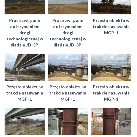
Prace związane
Prace związane
Przęsło obiektu w
z utrzymaniem
z utrzymaniem
trakcie nasuwania
drogi
drogi
MGP-1
technologicznej w
technologicznej w
śladzie JD-3P
śladzie JD-3P
Przęsło obiektu w
Przęsło obiektu w
Przęsło obiektu w
trakcie nasuwania
trakcie nasuwania
trakcie nasuwania
MGP-1
MGP-1
MGP-1