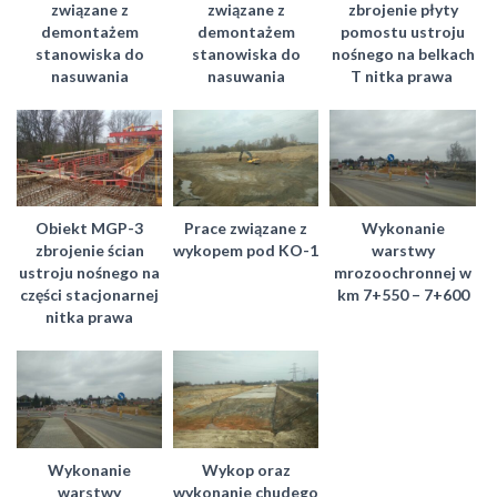
związane z
związane z
zbrojenie płyty
demontażem
demontażem
pomostu ustroju
stanowiska do
stanowiska do
nośnego na belkach
nasuwania
nasuwania
T nitka prawa
Obiekt MGP-3
Prace związane z
Wykonanie
zbrojenie ścian
wykopem pod KO-1
warstwy
ustroju nośnego na
mrozoochronnej w
części stacjonarnej
km 7+550 – 7+600
nitka prawa
Wykonanie
Wykop oraz
warstwy
wykonanie chudego