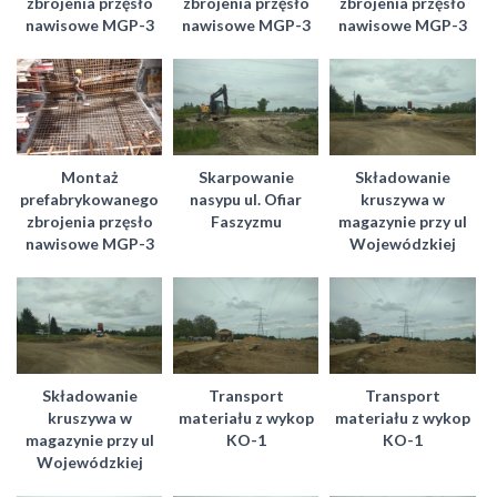
zbrojenia przęsło
zbrojenia przęsło
zbrojenia przęsło
nawisowe MGP-3
nawisowe MGP-3
nawisowe MGP-3
Montaż
Skarpowanie
Składowanie
prefabrykowanego
nasypu ul. Ofiar
kruszywa w
zbrojenia przęsło
Faszyzmu
magazynie przy ul
nawisowe MGP-3
Wojewódzkiej
Składowanie
Transport
Transport
kruszywa w
materiału z wykop
materiału z wykop
magazynie przy ul
KO-1
KO-1
Wojewódzkiej