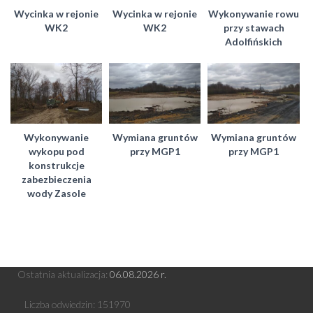
Wycinka w rejonie
Wycinka w rejonie
Wykonywanie rowu
WK2
WK2
przy stawach
Adolfińskich
Wykonywanie
Wymiana gruntów
Wymiana gruntów
wykopu pod
przy MGP1
przy MGP1
konstrukcje
zabezbieczenia
wody Zasole
Ostatnia aktualizacja:
06
.08.2026 r.
Liczba odwiedzin:
151970