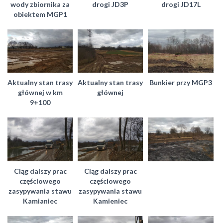
wody zbiornika za
drogi JD3P
drogi JD17L
obiektem MGP1
Aktualny stan trasy
Aktualny stan trasy
Bunkier przy MGP3
głównej w km
głównej
9+100
CIąg dalszy prac
CIąg dalszy prac
częściowego
częściowego
zasypywania stawu
zasypywania stawu
Kamianiec
Kamieniec