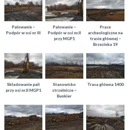
Palowanie –
Palowanie –
Prace
Podpór w osi nr III
Podpór w osi nr.II
archeologiczne na
przy MGP1
trasie głównej –
Brzezinka 19
Składowanie pali
Stanowisko
Trasa główna 1400
przy osi nr.II MGP1
strzelnicze –
Bunkier