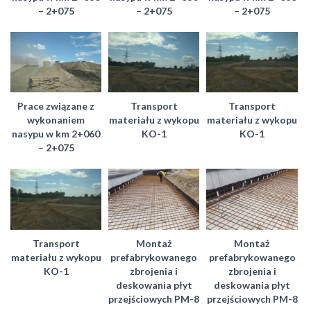
– 2+075
– 2+075
– 2+075
Prace związane z
Transport
Transport
wykonaniem
materiału z wykopu
materiału z wykopu
nasypu w km 2+060
KO-1
KO-1
– 2+075
Transport
Montaż
Montaż
materiału z wykopu
prefabrykowanego
prefabrykowanego
KO-1
zbrojenia i
zbrojenia i
deskowania płyt
deskowania płyt
przejściowych PM-8
przejściowych PM-8